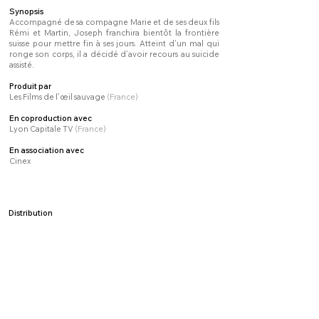
Synopsis
Accompagné de sa compagne Marie et de ses deux fils
Rémi et Martin, Joseph franchira bientôt la frontière
suisse pour mettre fin à ses jours. Atteint d’un mal qui
ronge son corps, il a décidé d’avoir recours au suicide
assisté.
Produit par
Les Films de l’œil sauvage
(France)
En coproduction avec
Lyon Capitale TV
(France)
En association avec
Cinex
Distribution
Les Films de l’œil sauvage
Festivals et distinctions
États Généraux du documentaire de Lussas