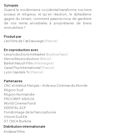
Synopsis
Quand le modernisme occidental transforme nos liens
sociaux et religieux, et qu’en réaction, le djihadisme
gagne du terrain, comment passons-nous de gardiens
de nos terres ancestrales à propriétaires de biens
immobiliers ?
Produit par
Les Films de l’œil sauvage
(France)
En coproduction avec
Les productions métissées
(Burkina Faso)
Merveilles production
(Bénin)
Bärbel Mauch Film
(Allemagne)
Canal Plus International
(France)
Lyon Capitale Tv
(France)
Partenaires
CNC et Institut Français – Aide aux Cinémas du Monde
Région Sud
Région Normandie
PROCIREP-ANGOA
World Cinema Fund
DEENTAL ACP
Fonds Image de la Francophonie
Visions Sud Est
ST CNCA Burkina
Distribution internationale
Andana Films