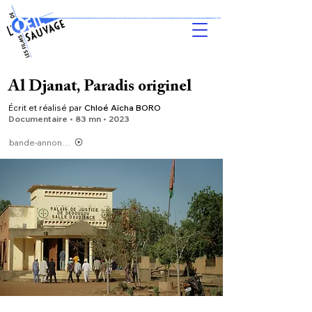
Al Djanat, Paradis originel
Écrit et réalisé par
Chloé Aïcha BORO
Do
cumentaire • 83 m
n •
202
3
bande-annonce