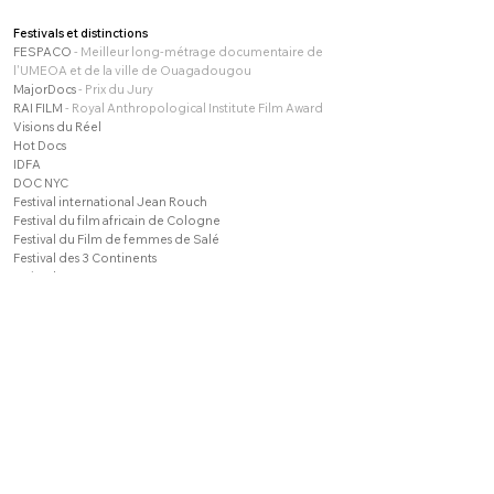
Festivals
​
et
distinctions
FESPACO
- Meilleur long-métrage documentaire de
l'UMEOA et de la ville de Ouagadougou
MajorDocs
- Prix du Jury
RAI FILM
- Royal Anthropological Institute Film Award
Visions du Réel
Hot Docs
IDFA
DOC NYC
Festival international Jean Rouch
Festival du film africain de Cologne
Festival du Film de femmes de Salé
Festival des 3 Continents
Majordocs
Fidocs
Ciné Droit Libre
One World Romania International Human Rights
Luxor African Film Festival
Etonnants voyageurs
Encounters South African
Festival Film ethnographique du Québec
FICAA
Duhok International documentary
Move it !
Festival International de film de femme