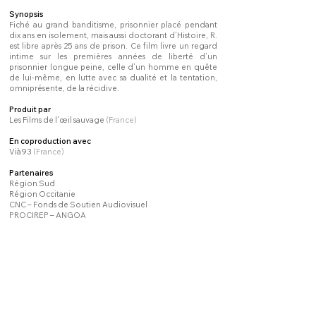
Synopsis
Fiché au grand banditisme, prisonnier placé pendant
dix ans en isolement, mais aussi doctorant d’Histoire, R.
est libre après 25 ans de prison. Ce film livre un regard
intime sur les premières années de liberté d’un
prisonnier longue peine, celle d’un homme en quête
de lui-même, en lutte avec sa dualité et la tentation,
omniprésente, de la récidive.
Produit par
Les Films de l’œil sauvage
(France)
En coproduction avec
Vià93
(France)
Partenaires
Région Sud
Région Occitanie
CNC – Fonds de Soutien Audiovisuel
PROCIREP – ANGOA
Distribution internationale
Les Films de l'œil sauvage
Festivals
​
et distinctions
Docs Cévennes
Rencontres à la campagne de Rieupeyroux