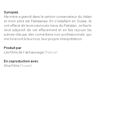
Synopsis
Ma mère a grandi dans le canton conservateur du Valais
et mon père est Pakistanais. En s’installant en Suisse, ils
ont effacé de leurs vies toute trace du Pakistan. Je fais le
récit subjectif de cet effacement et en fais rejouer les
scènes-clés par des comédiens non professionnels, qui
me livreront à leur tour, leur propre interprétation.
Produit par
Les Films de l’œil sauvage
(France)
En coproduction avec
Alva Films
(Suisse)
Distribution
Les Films de l'œil sauvage
Men on boat
OMA