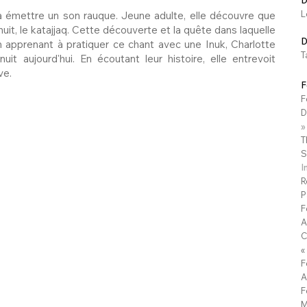
D
L
 émettre un son rauque. Jeune adulte, elle découvre que
nuit, le katajjaq. Cette découverte et la quête dans laquelle
D
n apprenant à pratiquer ce chant avec une Inuk, Charlotte
T
uit aujourd'hui. En écoutant leur histoire, elle entrevoit
ve.
F
F
D
»
T
S
I
R
P
F
A
C
«
F
A
F
M