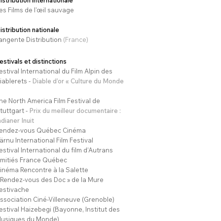
istribution internationale
es Films de l'œil sauvage
istribution nationale
angente Distribution
(France)
estivals
​
et distinctions
estival International du Film Alpin des
iablerets -
Diable d’or « Culture du Monde
he North America Film Festival de
tuttgart -
Prix du meilleur documentaire :
ndianer Inuit
endez-vous Québec Cinéma
ärnu International Film Festival
estival International du film d’Autrans
mitiés France Québec
inéma Rencontre à la Salette
 Rendez-vous des Doc » de la Mure
estivache
ssociation Ciné-Villeneuve (Grenoble)
estival Haizebegi (Bayonne, Institut des
usiques du Monde)