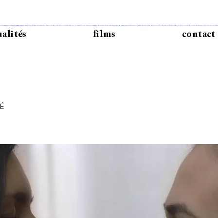
ualités
films
contact
BÉ