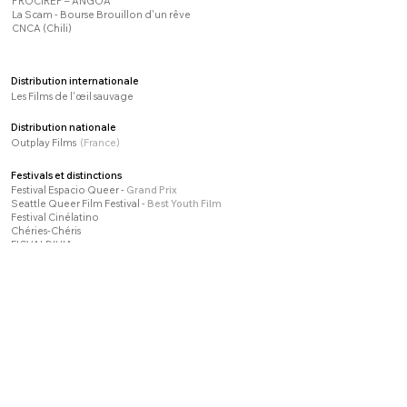
PROCIREP – ANGOA
La Scam - Bourse Brouillon d'un rêve
CNCA (Chili)
Distribution internationale
Les Films de l'œil sauvage
Distribution nationale
Outplay Films
(France)
Festivals
​
et distinctions
Festival Espacio Queer -
Grand Prix
Seattle Queer Film Festival -
Best Youth Film
Festival Cinélatino
Chéries-Chéris
FICVALDIVIA
Mix Milano Festival
Queer Lisboa
LUCAS -International Festival for Young Film Lovers
Seoul Human Rights FF
Reel Affirmations FF
Festival de Cine de Gijón
Bari International Gender Festival
Chicago International Children’s FF
Face à Face Saint-Étienne
Festival Movilh
TLVFest – Tel Aviv International LGBT FF