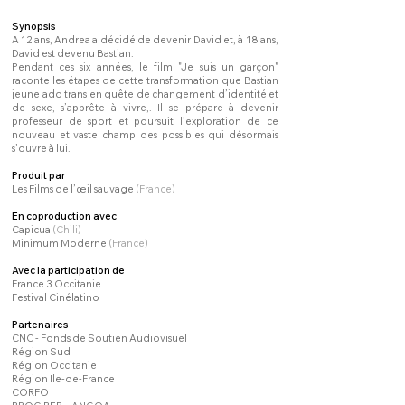
Synopsis
A 12 ans, Andrea a décidé de devenir David et, à 18 ans,
David est devenu Bastian.
Pendant ces six années, le film "Je suis un garçon"
raconte les étapes de cette transformation que Bastian
jeune ado trans en quête de changement d’identité et
de sexe, s’apprête à vivre,. Il se prépare à devenir
professeur de sport et poursuit l’exploration de ce
nouveau et vaste champ des possibles qui désormais
s’ouvre à lui.
Produit par
Les Films de l’œil sauvage
(France)
En coproduction avec
Capicua
(Chili)
Minimum Moderne
(France)
Avec la participation de
France 3 Occitanie
Festival Cinélatino
Partenaires
CNC - Fonds de Soutien Audiovisuel
Région Sud
Région Occitanie
Région Ile-de-France
CORFO