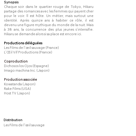
Synopsis
Chaque soir dans le quartier rouge de Tokyo, Hikaru
partage des romances avec les femmes qui payent cher
pour le voir. ll est hôte. Un métier, mais surtout une
identité. Après quinze ans à habiter ce rôle, il est
devenu une figure mythique du monde de la nuit. Mais
à 38 ans, la concurrence des plus jeunes s’intensifie.
Hikaru se demande alors si sa place est encore ici.
Productions déléguées
Les Films de l’œil sauvage (France)
L’Œil Vif Productions (France)
Coproduction
Dichosos los Ojos (Espagne)
Imago machina Inc. (Japon)
Production associée
Kowatanda (Japon)
Rake Films (USA)
Host TV (Japon)
Distribution
Les Films de l'œil sauvage