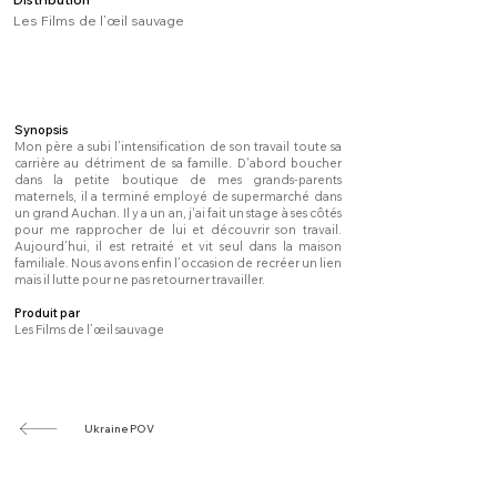
Les Films de l’œil sauvage
Synopsis
Mon père a subi l’intensification de son travail toute sa
carrière au détriment de sa famille. D'abord boucher
dans la petite boutique de mes grands-parents
maternels, il a terminé employé de supermarché dans
un grand Auchan. Il y a un an, j'ai fait un stage à ses côtés
pour me rapprocher de lui et découvrir son travail.
Aujourd’hui, il est retraité et vit seul dans la maison
familiale. Nous avons enfin l’occasion de recréer un lien
mais il lutte pour ne pas retourner travailler.
Produit par
Les Films de l’œil sauvage
Ukraine POV