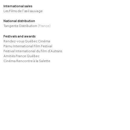
International sales
Les Films de l'œil sauvage
National distribution
Tangente Distribution
(France)
Festivals
​
and awards
Rendez-vous Québec Cinéma
Pärnu International Film Festival
Festival International du film d’Autrans
Amitiés France Québec
Cinéma Rencontre à la Salette
« Rendez-vous des Doc » de la Mure
Festivache
Festival International du Film Alpin des Diablerets -
Diable d’or « Culture du Monde »
Association Ciné-Villeneuve (Grenoble)
Festival Haizebegi (Bayonne, Institut des Musiques du
Monde)
FIPADOC (Les Remarqués)
Mon cinéma Québécois en France.
The North America Film Festival de Stuttgart -
Prix du
meilleur documentaire : Indianer Inuit
watch the movie