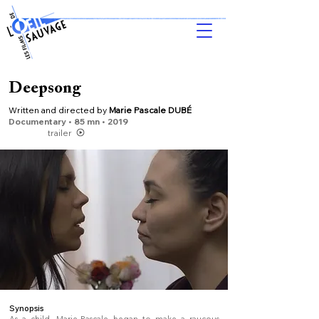
Deepsong
Written and directed by
Marie Pascale DUBÉ
Do
cumentary • 85 m
n •
2019
trailer
Synopsis