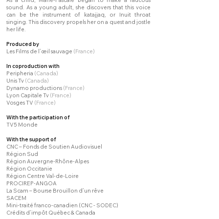
As a child, Marie-Pascale began to make a raucous
sound. As a young adult, she discovers that this voice
can be the instrument of katajjaq, or Inuit throat
singing. This discovery propels her on a quest and jostle
her life.
Produced by
Les Films de l’œil sauvage
(France)
In coproduction with
Peripheria
(Canada)
Unis Tv
(Canada)
Dynamo productions
(France)
Lyon Capitale Tv
(France)
Vosges TV
(France)
With the participation of
TV5 Monde
With the support of
CNC – Fonds de Soutien Audiovisuel
Région Sud
Région Auvergne-Rhône-Alpes
Région Occitanie
Région Centre Val-de-Loire
PROCIREP-ANGOA
La Scam – Bourse Brouillon d’un rêve
SACEM
Mini-traité franco-canadien (CNC - SODEC)
Crédits d’impôt Québec & Canada