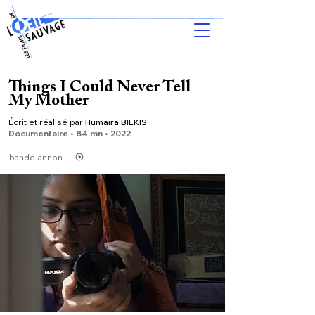
Things I Could Never Tell
My Mother
Écrit et réalisé par
Humaïra BILKIS
Do
cumentaire • 84 m
n •
2022
bande-annonce