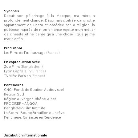
Synopsis
Depuis son pèlerinage à la Mecque, ma mère a
profondément changé. Désormais cloîtrée dans notre
appartement de Dacca et obsédée par la religion, la
poétesse inspirée de mon enfance rejette mon métier
de cinéaste et ne pense qu’à une chose : que je me
marie enfin.
Produit par
Les Films de l’œil sauvage
(France)
En coproduction avec
Zoo Films
(Bangladesh)
Lyon Capitale TV
(France)
TVM Est-Parisien
(France)
Partenaires
CNC - Fonds de Soutien Audiovisuel
Région Sud
Région Auvergne-Rhône-Alpes
PROCIREP – ANGOA
Bangladesh Film Institute
La Scam - Bourse Brouillon d'un rêve
Périphérie, Cinéastes en Résidence
Distribution internationale