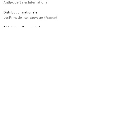
Ant!pode Sales International
Distribution nationale
Les Films de l’œil sauvage
(France)
Distribution Bangladesh
Zoo Films​
Festivals
​
et distinctions
IDFA
Flahertiana IDFF -
Nanouk d’Argent
Message To Man
Visions du réel
Etats Généraux du Documentaire de Lussas
Traces de Vies
DocPoint Helsinki
Giffoni Film Festival
Soy Nino
Togoland Projections
newsletter